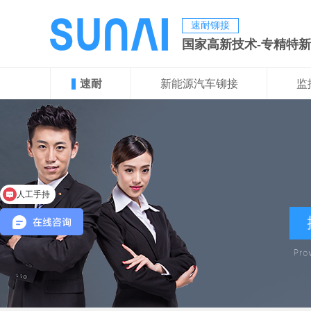
速耐铆接
国家高新技术-专精特
速耐
新能源汽车铆接
监
人工手持