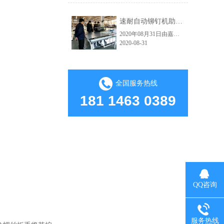
速耐自动铆钉机助力红狮电梯轿厢铆接自动化生产车间
2020年08月31日由嘉佑佳设计的自动拉钉机顺利交付给海宁市红狮电梯装饰有限公司使用。嘉佑佳负责人范经理现场亲自指导并演示操作流程，红狮电梯吴总经理及相关负责人到现场学习，下图为交货试机现场。速耐自动拉钉机高效的应用：因其技术的大幅提升，使得人和工具在保证了绝对安全的前提下大大提高生产效益了。从而实......
2020-08-31
全国服务热线
181 1463 0389
QQ咨询
服务热线