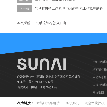
下一条
气动拉铆枪工作原理-气动拉铆枪工作原理解答
本文标签：
气动拉钉枪怎么加油
自动拉铆枪
抽芯铆钉枪
@2026嘉佑佳（苏州）智能装备有限公司版权所有
自动螺母枪
备案号：
苏ICP备18047247号
伺服拉铆枪
百度统计
网站：
速耐气动工具
网站地图
友情链接：
新能源汽车铆接
离心风机
混凝土搅拌机