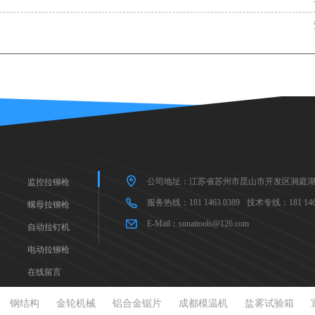
公司地址：江苏省苏州市昆山市开发区洞庭湖
监控拉铆枪
服务热线：181 1463 0389
技术专线：181 1463
螺母拉铆枪
E-Mail：sunaitools@126.com
自动拉钉机
电动拉铆枪
在线留言
钢结构
金轮机械
铝合金锯片
成都模温机
盐雾试验箱