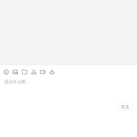
【拉钉规格】：2.4-4.8mm【工作
拉…
【详情】
下一页
1
/
4
// language用于控制访客端展示的语言类型，
language=ZHCN为中文，language=EN为英文，您可按需设
立即咨询
电话沟通
更多产品导航
置一种语言类型