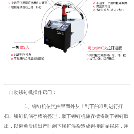
自动铆钉机操作窍门：
1、铆钉机依照由里而外从上到下的准则进行打
扫。铆钉机储存槽的整理，取下铆钉机储存槽将剩下铆钉取
出，以避免后续出产时剩下铆钉混杂造成铆接商品损坏，用