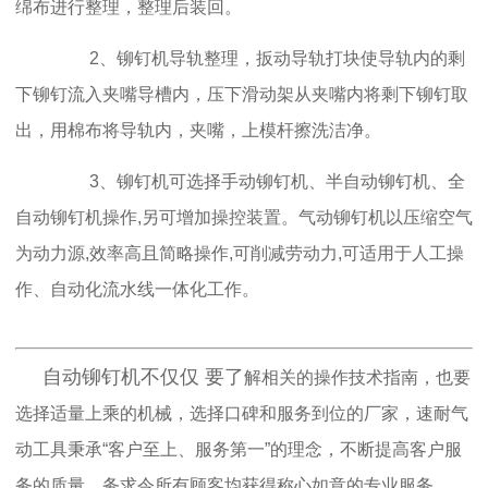
绵布进行整理，整理后装回。
2、铆钉机导轨整理，扳动导轨打块使导轨内的剩
下铆钉流入夹嘴导槽内，压下滑动架从夹嘴内将剩下铆钉取
出，用棉布将导轨内，夹嘴，上模杆擦洗洁净。
3、铆钉机可选择手动铆钉机、半自动铆钉机、全
自动铆钉机操作,另可增加操控装置。气动铆钉机以压缩空气
为动力源,效率高且简略操作,可削减劳动力,可适用于人工操
作、自动化流水线一体化工作。
自动铆钉机不仅仅 要了
解相关的操作技术指南，也要
选择适量上乘的机械，选择口碑和服务到位的厂家，速耐气
动工具
秉承“客户至上、服务第一”的理念，不断提高客户服
务的质量。务求令所有顾客均获得称心如意的专业服务。