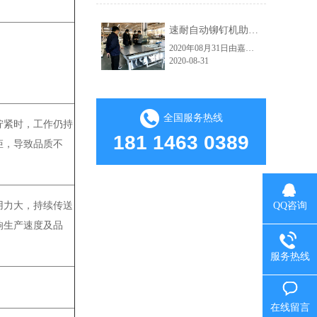
速耐自动铆钉机助力红狮电梯轿厢铆接自动化生产车间
2020年08月31日由嘉佑佳设计的自动拉钉机顺利交付给海宁市红狮电梯装饰有限公司使用。嘉佑佳负责人范经理现场亲自指导并演示操作流程，红狮电梯吴总经理及相关负责人到现场学习，下图为交货试机现场。速耐自动拉钉机高效的应用：因其技术的大幅提升，使得人和工具在保证了绝对安全的前提下大大提高生产效益了。从而实......
2020-08-31
全国服务热线
拧紧时，工作仍持
181 1463 0389
矩，导致品质不
用力大，持续传送
QQ咨询
响生产速度及品
服务热线
在线留言