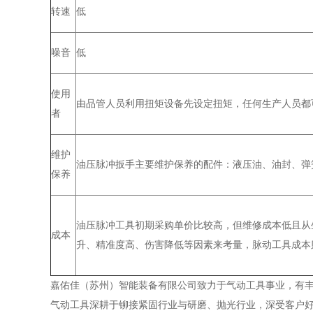
转速
低
噪音
低
使用
由品管人员利用扭矩设备先设定扭矩，任何生产人员都
者
维护
油压脉冲扳手主要维护保养的配件：液压油、油封、弹
保养
油压脉冲工具初期采购单价比较高，但维修成本低且从
成本
升、精准度高、伤害降低等因素来考量，脉动工具成本
嘉佑佳（苏州）智能装备有限公司致力于气动工具事业，有
气动工具深耕于铆接紧固行业与研磨、抛光行业，深受客户