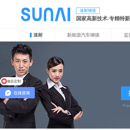
速耐铆接
国家高新技术-专精特
速耐
新能源汽车铆接
监
项目定制
人工手持