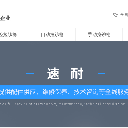
全
新企业
控拉铆枪
自动拉铆枪
手动拉铆枪