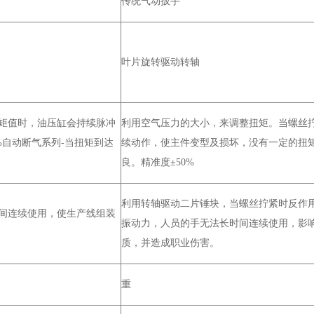
传统气动扳手
叶片旋转驱动转轴
矩值时，油压缸会持续脉冲
利用空气压力的大小，来调整扭矩。当螺丝
%
自动断气系列
-
当扭矩到达
续动作，使主件变型及损坏，没有一定的扭
良。精准度±
50%
利用转轴驱动二片锤块，当螺丝拧紧时反作
间连续使用，使生产线组装
振动力，人员的手无法长时间连续使用，影
质，并造成职业伤害。
重