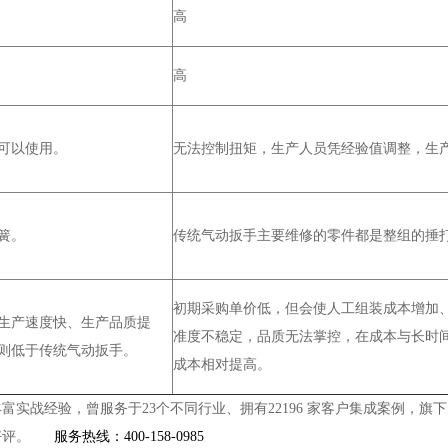
高
高
可以使用。
无法控制扭矩，生产人员凭经验值调整，生
簧。
传统气动扳手主要维修的零件都是整组的捶
初期采购单价低，但会使人工组装成本增加
生产速度快、生产品质提
准度不稳定，品质无法掌控，在成本与长时
则低于传统气动扳手。
成本相对提高。
丰富实战经验，曾服务于
23
个不同行业、拥有
22196
家客户集成案例，旗下
好评。
服务热线：
400-158-0985