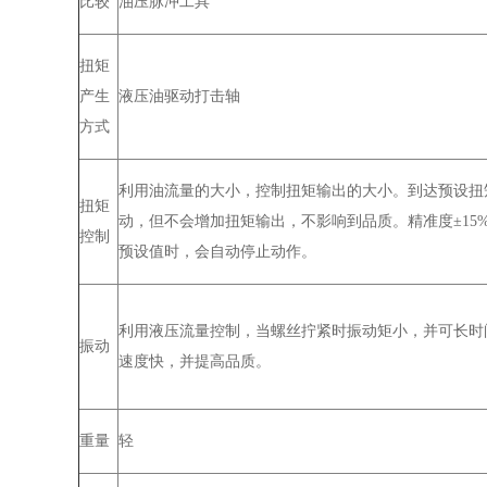
比较
油压脉冲工具
扭矩
产生
液压油驱动打击轴
方式
利用油流量的大小，控制扭矩输出的大小。到达预设扭
扭矩
动，但不会增加扭矩输出，不影响到品质。精准度±
15
控制
预设值时，会自动停止动作。
利用液压流量控制，当螺丝拧紧时振动矩小，并可长时
振动
速度快，并提高品质。
重量
轻