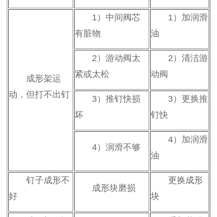
1
）中间阀芯
1
）加润滑
有脏物
油
2
）游动阀太
2
）清洁游
紧或太松
动阀
成形架运
动，但打不出钉
3
）推钉快损
3
）更换推
坏
钉快
4
）加润滑
4
）润滑不够
油
钉子成形不
更换成形
成形块磨损
好
块