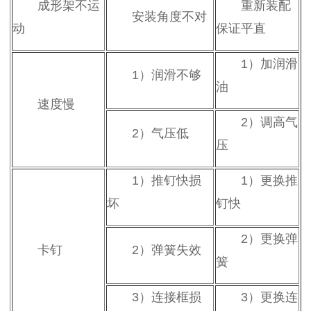
成形架不运
重新装配
安装角度不对
动
保证平直
1
）加润滑
1
）润滑不够
油
速度慢
2
）调高气
2
）气压低
压
1
）推钉快损
1
）更换推
坏
钉快
2
）更换弹
卡钉
2
）弹簧失效
簧
3
）连接框损
3
）更换连