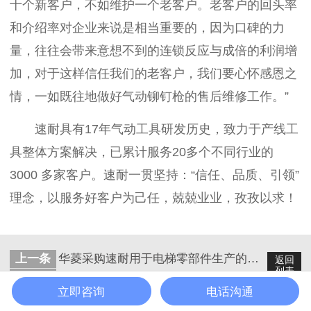
十个新客户，不如维护一个老客户。老客户的回头率
和介绍率对企业来说是相当重要的，因为口碑的力
量，往往会带来意想不到的连锁反应与成倍的利润增
加，对于这样信任我们的老客户，我们要心怀感恩之
情，一如既往地做好气动铆钉枪的售后维修工作。”
速耐具有
17
年气动工具研发历史，致力于产线工
具整体方案解决，已累计服务
20
多个不同行业的
3000
多家客户
。速耐
一贯坚持：
“信任、品质、引领”
理念，以服务好客户为己任，兢兢业业，孜孜以求！
上一条
华菱采购速耐用于电梯零部件生产的气动铆钉枪
返回
列表
下一条
红狮电梯采购速耐拉铆螺母枪
立即咨询
电话沟通