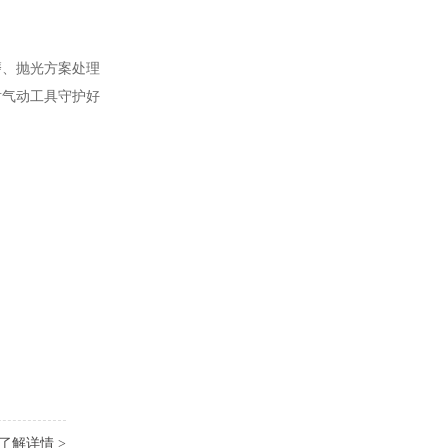
磨、抛光方案处理
耐气动工具守护好
了解详情 >