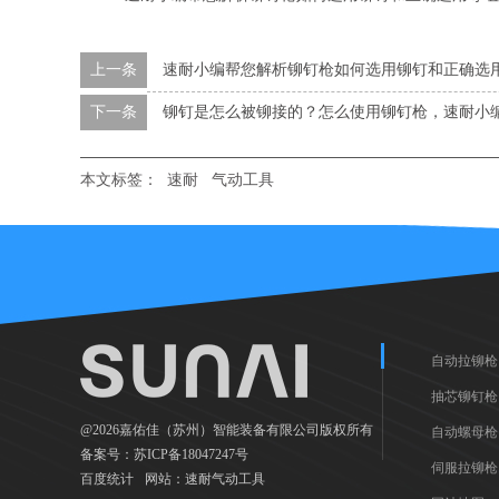
上一条
速耐小编帮您解析铆钉枪如何选用铆钉和正确选
下一条
铆钉是怎么被铆接的？怎么使用铆钉枪，速耐小
本文标签：
速耐
气动工具
自动拉铆枪
抽芯铆钉枪
@2026嘉佑佳（苏州）智能装备有限公司版权所有
自动螺母枪
备案号：
苏ICP备18047247号
伺服拉铆枪
百度统计
网站：
速耐气动工具