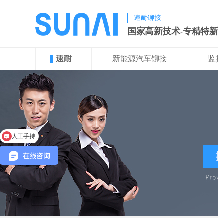
速耐铆接
国家高新技术-专精特
速耐
新能源汽车铆接
监
人工手持