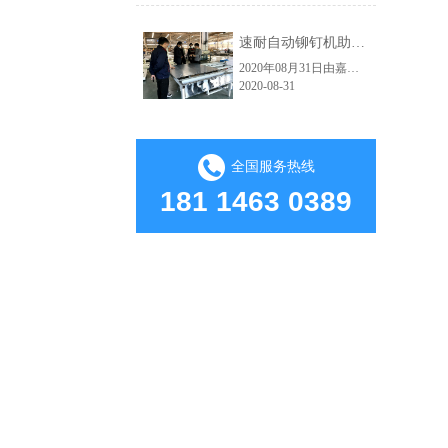
速耐自动铆钉机助力红狮电梯轿厢铆接自动化生产车间
2020年08月31日由嘉佑佳设计的自动拉钉机顺利交付给海宁市红狮电梯装饰有限公司使用。嘉佑佳负责人范经理现场亲自指导并演示操作流程，红狮电梯吴总经理及相关负责人到现场学习，下图为交货试机现场。速耐自动拉钉机高效的应用：因其技术的大幅提升，使得人和工具在保证了绝对安全的前提下大大提高生产效益了。从而实......
2020-08-31
全国服务热线
181 1463 0389