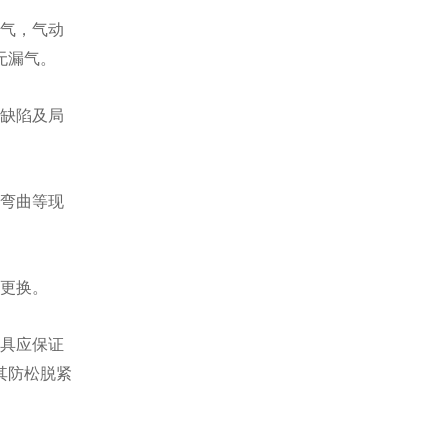
漏气，气动
无漏气。
等缺陷及局
、弯曲等现
即更换。
工具应保证
其防松脱紧