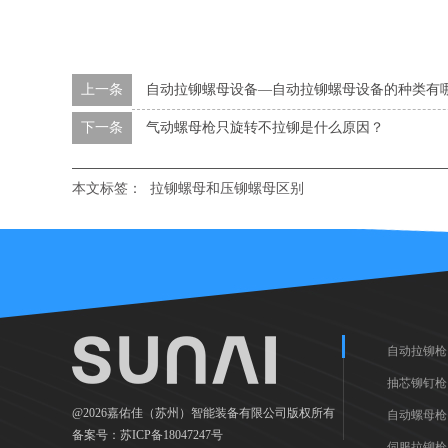
上一条
自动拉铆螺母设备—自动拉铆螺母设备的种类有
下一条
气动螺母枪只旋转不拉铆是什么原因？
本文标签：
拉铆螺母和压铆螺母区别
自动拉铆枪
抽芯铆钉枪
@2026嘉佑佳（苏州）智能装备有限公司版权所有
自动螺母枪
备案号：
苏ICP备18047247号
伺服拉铆枪