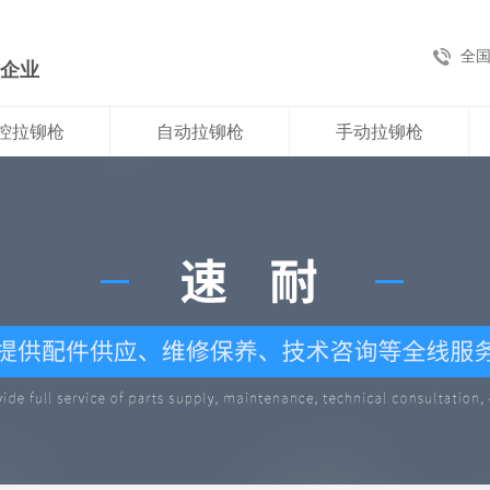
全
新企业
控拉铆枪
自动拉铆枪
手动拉铆枪