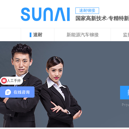
速耐铆接
国家高新技术-专精特
速耐
新能源汽车铆接
监
人工手持