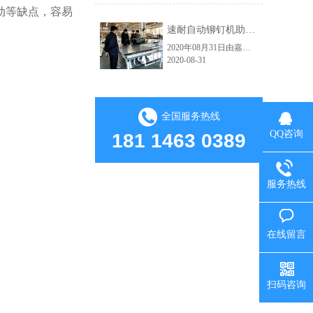
动等缺点，容易
速耐自动铆钉机助力红狮电梯轿厢铆接自动化生产车间
2020年08月31日由嘉佑佳设计的自动拉钉机顺利交付给海宁市红狮电梯装饰有限公司使用。嘉佑佳负责人范经理现场亲自指导并演示操作流程，红狮电梯吴总经理及相关负责人到现场学习，下图为交货试机现场。速耐自动拉钉机高效的应用：因其技术的大幅提升，使得人和工具在保证了绝对安全的前提下大大提高生产效益了。从而实......
2020-08-31
全国服务热线
QQ咨询
181 1463 0389
服务热线
在线留言
扫码咨询