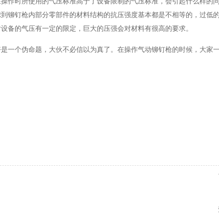
在操作时所使用的气压标准高于了设备限制的气压标准，会引起什么样的
虑到铆钉枪内部分零部件的材料结构的抗压强度基本都是不相等的，过低
对设备的气压有一定的限定，巨大的压强会对材料有很高的要求。
好是一个伪命题，大伙不必信以为真了。在操作气动铆钉枪的时候，大家