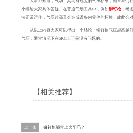
大家都知道，气动工具均有规范的气压标准，如果我们
小编给大家具体答疑。
在普通气动工具中，例如
铆钉枪
，考
法正常运作，气压过高又会造成设备内零件的坏掉，故此会
从以上内容大家可以得出一个结论：铆钉枪气压越高越
气压，通常情况下在6KG上下是没有问题的。
【相关推荐】
上一条
铆钉枪能带上火车吗？