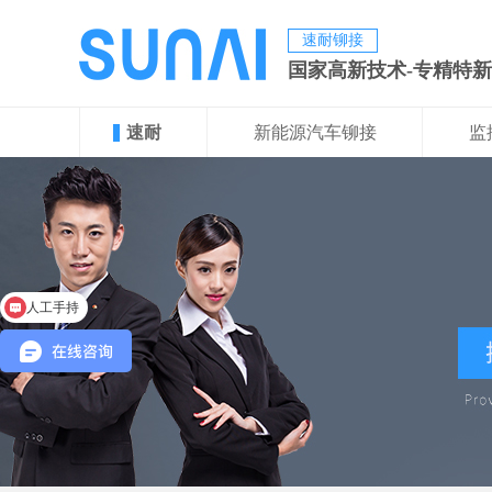
速耐铆接
国家高新技术-专精特
速耐
新能源汽车铆接
监
人工手持