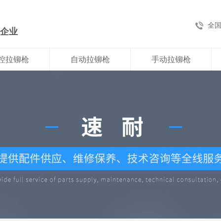
全
新企业
控拉铆枪
自动拉铆枪
手动拉铆枪