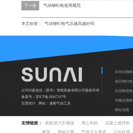
下一条
气动铆钉枪使用规范
本文标签：
气动铆钉枪气压越高越好吗
自动拉铆枪
抽芯铆钉枪
@2026嘉佑佳（苏州）智能装备有限公司版权所有
自动螺母枪
备案号：
苏ICP备18047247号
伺服拉铆枪
百度统计
网站：
速耐气动工具
网站地图
友情链接：
新能源汽车铆接
离心风机
混凝土搅拌机
桥架
商标注册
气体灭火系统
污水处理