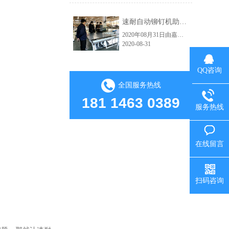
速耐自动铆钉机助力红狮电梯轿厢铆接自动化生产车间
2020年08月31日由嘉佑佳设计的自动拉钉机顺利交付给海宁市红狮电梯装饰有限公司使用。嘉佑佳负责人范经理现场亲自指导并演示操作流程，红狮电梯吴总经理及相关负责人到现场学习，下图为交货试机现场。速耐自动拉钉机高效的应用：因其技术的大幅提升，使得人和工具在保证了绝对安全的前提下大大提高生产效益了。从而实......
2020-08-31
QQ咨询
全国服务热线
181 1463 0389
服务热线
在线留言
扫码咨询