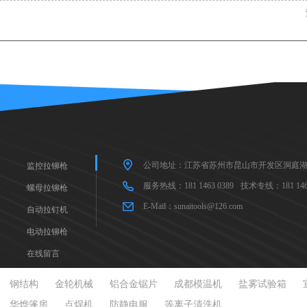
公司地址：江苏省苏州市昆山市开发区洞庭湖
监控拉铆枪
服务热线：181 1463 0389
技术专线：181 1463
螺母拉铆枪
E-Mail：sunaitools@126.com
自动拉钉机
电动拉铆枪
在线留言
钢结构
金轮机械
铝合金锯片
成都模温机
盐雾试验箱
华烨篷房
点焊机
防静电服
等离子清洗机