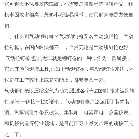
它可铆接不需要攻内螺纹，不需要焊接螺母的拉铆产品，铆
接牢固效率很高，外形小巧容易携带，使用起来更是方便自
如。
二、什么叫气动铆钉枪？气动铆钉枪又名气动拉帽枪，
气动
拉钉枪
，在国内叫法都不一，当然无论是气动铆钉枪也好，
气动拉钉枪
也罢,无非就是铆钉枪的一种，作为一款铆接，
它比其他的铆接工具,比如手动铆钉枪，电动铆钉枪来讲，不
仅是在工作效率上或是功能上，都要更甚一筹。
气动铆钉枪以压缩空气为动力,通过各个气缸的串接来达到铆
钉膨胀,一铆接一拉断铆钉。气动铆钉枪广泛运用于装饰装
潢、汽车制造维修及改装、集装箱、电器家电、仪器仪表、
和机械制造等行业领域，是目前国际上最为常用的铆接工具
之一了。