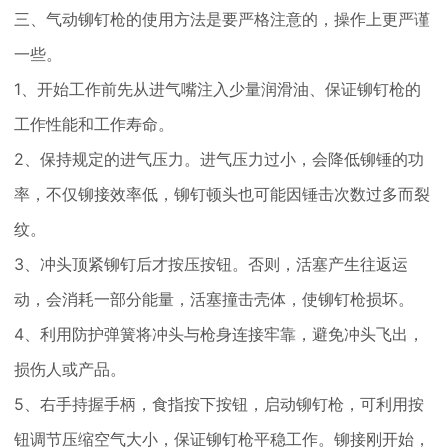
三、气动铆钉枪的使用方法是要严格注意的，操作上更严谨
一些。
1、开始工作前先从进气嘴注入少量润滑油、保证铆钉枪的
工作性能和工作寿命。
2、保持规定的进气压力。进气压力过小，会降低铆锤的功
率，不仅铆接效率低，铆钉顿头也可能因锤击次数过多而裂
纹。
3、冲头顶紧铆钉后才按压按钮。否则，活塞产生往返运
动，会消耗一部分能量，活塞撞击壳体，使铆钉枪损坏。
4、利用防护弹簧将冲头与枪身连接牢靠，避免冲头飞出，
损伤人或产品。
5、右手持握手柄，食指按下按钮，启动铆钉枪，可利用按
钮调节压缩空气大小，保证铆钉枪平稳工作。铆接刚开始，