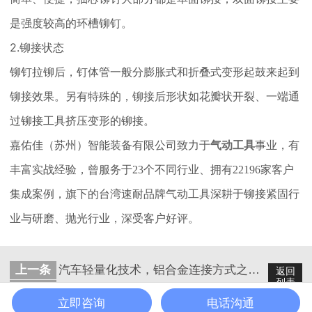
是强度较高的环槽铆钉。
2.铆接状态
铆钉拉铆后，钉体管一般分膨胀式和折叠式变形起鼓来起到
铆接效果。另有特殊的，铆接后形状如花瓣状开裂、一端通
过铆接工具挤压变形的铆接。
嘉佑佳（苏州）智能装备有限公司致力于
气动工具
事业，有
丰富实战经验，曾服务于23个不同行业、拥有22196家客户
集成案例，旗下的台湾速耐品牌气动工具深耕于铆接紧固行
业与研磨、抛光行业，深受客户好评。
上一条
汽车轻量化技术，铝合金连接方式之气动哈克铆钉枪铆接
返回
列表
下一条
知道气动铆钉枪与普通铆钉枪的区别吗？
立即咨询
电话沟通