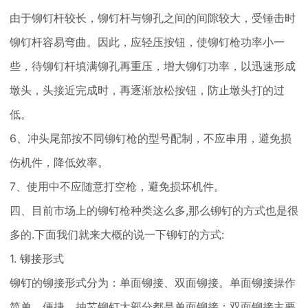
由于铆钉杆较长，铆钉杆与铆孔之间的间隙较大，受锤击时
铆钉杆容易弯曲。因此，应轻压按钮，使铆钉枪功率小一
些，待铆钉杆填满铆孔再重压，增大铆钉功率，以迅速形成
墩头，头接近完成时，再逐渐放松按钮，防止墩头打的过
低。
6、冲头尾部按不同铆钉枪的型号配制，不应串用，避免损
伤机件，降低效率。
7、使用中不应随意打空枪，避免损坏机件。
四、目前市场上的铆钉枪种类这么多,那么铆钉的方式也是很
多的.下面我们就来大概的说一下铆钉的方式:
1. 铆接形式
铆钉的铆接形式分为：单面铆接、双面铆接。单面铆接操作
简单、便捷，抽芯铆钉大部分都是单面铆接；双面铆接主要