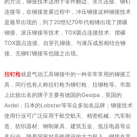
的方法，铆接技术适用于零件翻边、永久连接、铆钉
连接等，在铆接发展过程中，冲压铆接这种铆接技术
是最早出现的，到了20世纪70年代相继出现了摆碾
铆接、滚压铆接等技术，TOX圆点连接技术、摆碾
TOX圆点连接、自穿孔铆接、与液压成形相结合铆
接、无铆钉铆接等也随之出现。
拉钉枪
就是气动工具铆接中的一种非常常用的铆接工
具，同行也有人称拉钉枪为铆钉枪、拉铆枪等。市面
上比较出名的牌子主要有德国的Gesipa，英国的
Avdel，日本的Lobster等等众多知名品牌；铆接技术
使用行业可广泛应用于航空航天、精密机械、汽车制
造、纺织器材、钢制家具、建筑五金、低压电器等众
多行业。随着国家对高铁建设的大力投入，铆接在其