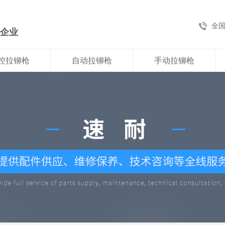
全
新企业
控拉铆枪
自动拉铆枪
手动拉铆枪