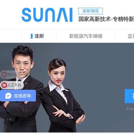
速耐铆接
国家高新技术-专精特
速耐
新能源汽车铆接
监
人工手持