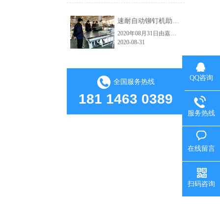
速耐自动铆钉机助力红狮电梯轿厢铆接自动化生产车间
2020年08月31日由嘉佑佳设计的自动拉钉机顺利交付给海宁市红狮电梯装饰有限公司使用。嘉佑佳负责人范经理现场亲自指导并演示操作流程，红狮电梯吴总经理及相关负责人到现场学习，下图为交货试机现场。速耐自动拉钉机高效的应用：因其技术的大幅提升，使得人和工具在保证了绝对安全的前提下大大提高生产效益了。从而实......
2020-08-31
QQ咨询
全国服务热线
181 1463 0389
服务热线
在线留言
扫码咨询