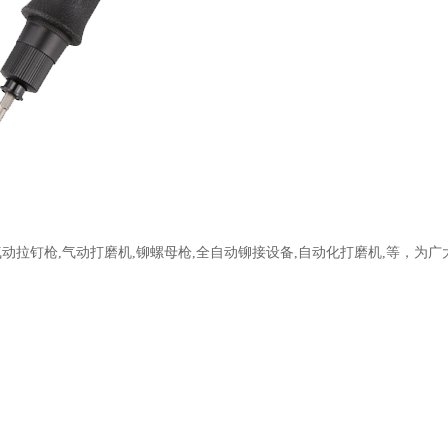
拉钉枪,气动打磨机,铆螺母枪,全自动铆接设备,自动化打磨机,等，为广