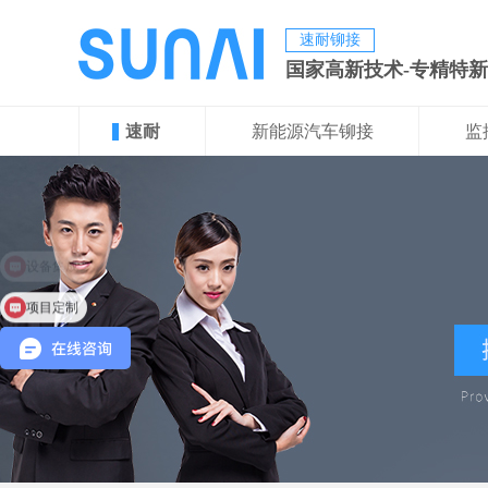
速耐铆接
国家高新技术-专精特
速耐
新能源汽车铆接
监
项目定制