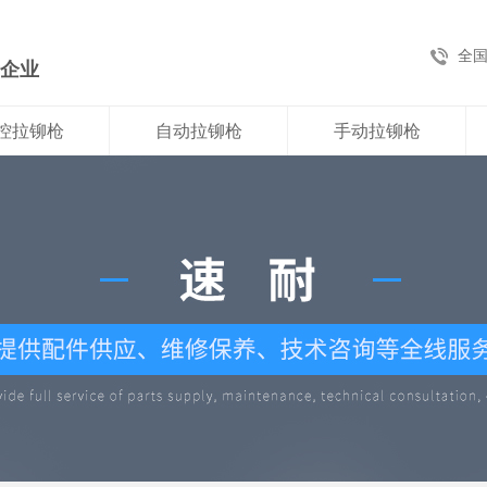
全
新企业
控拉铆枪
自动拉铆枪
手动拉铆枪