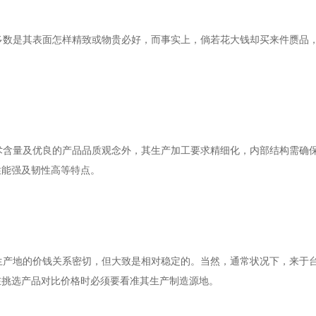
多数是其表面怎样精致或物贵必好，而事实上，倘若花大钱却买来件赝品
术含量及优良的产品品质观念外，其生产加工要求精细化，内部结构需确
性能强及韧性高等特点。
生产地的价钱关系密切，但大致是相对稳定的。当然，通常状况下，来于
在挑选产品对比价格时必须要看准其生产制造源地。