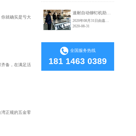
速耐自动铆钉机助力红狮电梯轿厢铆接自动化生产车间
，你就确实是亏大
2020年08月31日由嘉佑佳设计的自动拉钉机顺利交付给海宁市红狮电梯装饰有限公司使用。嘉佑佳负责人范经理现场亲自指导并演示操作流程，红狮电梯吴总经理及相关负责人到现场学习，下图为交货试机现场。速耐自动拉钉机高效的应用：因其技术的大幅提升，使得人和工具在保证了绝对安全的前提下大大提高生产效益了。从而实......
2020-08-31
全国服务热线
181 1463 0389
保齐备，在满足活
台湾正规的五金零