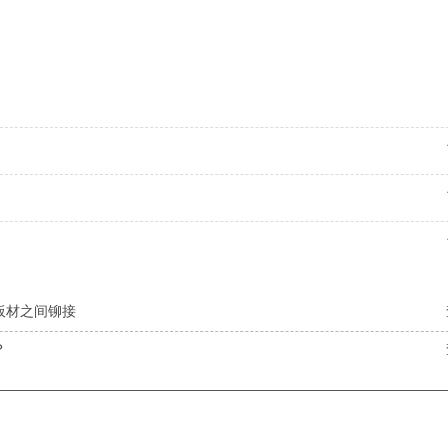
板材之间铆接
？