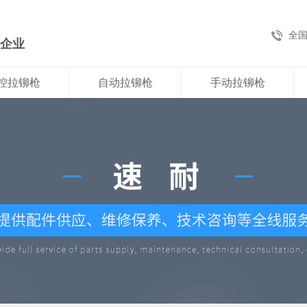
全
新企业
控拉铆枪
自动拉铆枪
手动拉铆枪