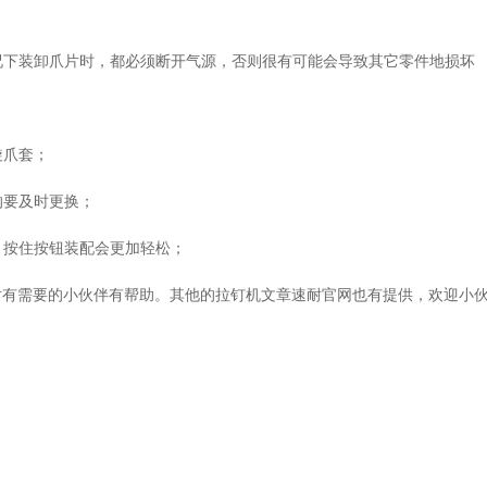
情况下装卸爪片时，都必须断开气源，否则很有可能会导致其它零件地损坏
旋爪套；
的要及时更换；
、按住按钮装配会更加轻松；
对有需要的小伙伴有帮助。其他的拉钉机文章速耐官网也有提供，欢迎小