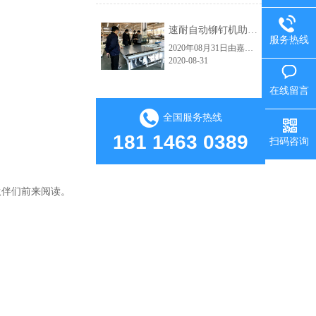
速耐自动铆钉机助力红狮电梯轿厢铆接自动化生产车间
服务热线
2020年08月31日由嘉佑佳设计的自动拉钉机顺利交付给海宁市红狮电梯装饰有限公司使用。嘉佑佳负责人范经理现场亲自指导并演示操作流程，红狮电梯吴总经理及相关负责人到现场学习，下图为交货试机现场。速耐自动拉钉机高效的应用：因其技术的大幅提升，使得人和工具在保证了绝对安全的前提下大大提高生产效益了。从而实......
2020-08-31
在线留言
全国服务热线
181 1463 0389
扫码咨询
伙伴们前来阅读。