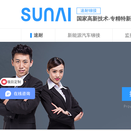
速耐铆接
国家高新技术-专精特
速耐
新能源汽车铆接
监
项目定制