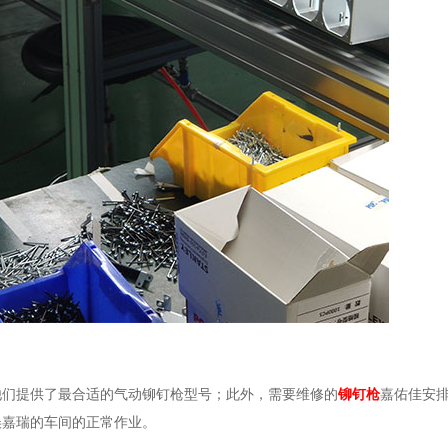
他们提供了最合适的气动铆钉枪型号；此外，需要维修的
铆钉枪
嘉佑佳安
误嘉瑞的车间的正常作业。