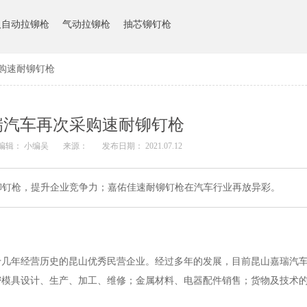
人自动拉铆枪
气动拉铆枪
抽芯铆钉枪
购速耐铆钉枪
瑞汽车再次采购速耐铆钉枪
编辑： 小编吴
来源：
发布日期： 2021.07.12
铆钉枪，提升企业竞争力；嘉佑佳速耐铆钉枪在汽车行业再放异彩。
有十几年经营历史的昆山优秀民营企业。经过多年的发展，目前昆山嘉瑞汽
密模具设计、生产、加工、维修；金属材料、电器配件销售；货物及技术