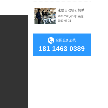
速耐自动铆钉机助力红狮电梯轿厢铆接自动化生产车间
2020年08月31日由嘉佑佳设计的自动拉钉机顺利交付给海宁市红狮电梯装饰有限公司使用。嘉佑佳负责人范经理现场亲自指导并演示操作流程，红狮电梯吴总经理及相关负责人到现场学习，下图为交货试机现场。速耐自动拉钉机高效的应用：因其技术的大幅提升，使得人和工具在保证了绝对安全的前提下大大提高生产效益了。从而实......
2020-08-31
全国服务热线
181 1463 0389