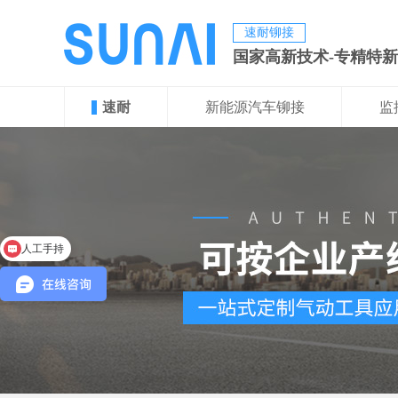
速耐铆接
国家高新技术-专精特
速耐
新能源汽车铆接
监
人工手持