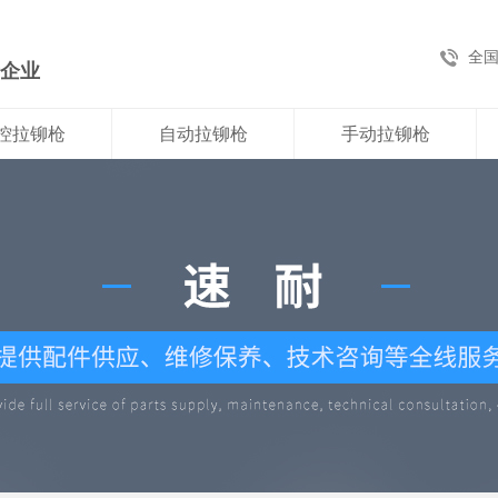
全
新企业
控拉铆枪
自动拉铆枪
手动拉铆枪