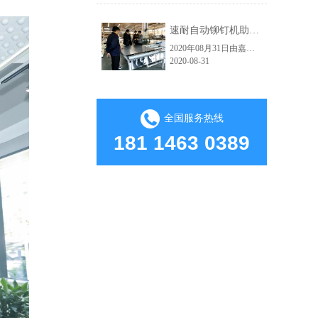
速耐自动铆钉机助力红狮电梯轿厢铆接自动化生产车间
2020年08月31日由嘉佑佳设计的自动拉钉机顺利交付给海宁市红狮电梯装饰有限公司使用。嘉佑佳负责人范经理现场亲自指导并演示操作流程，红狮电梯吴总经理及相关负责人到现场学习，下图为交货试机现场。速耐自动拉钉机高效的应用：因其技术的大幅提升，使得人和工具在保证了绝对安全的前提下大大提高生产效益了。从而实......
2020-08-31
全国服务热线
181 1463 0389