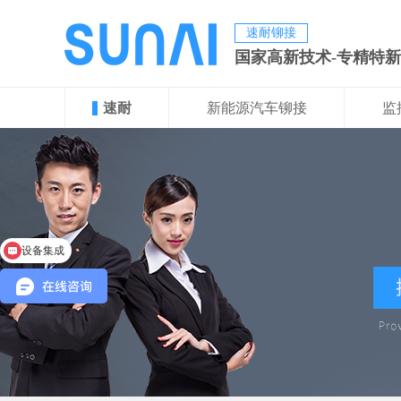
速耐铆接
国家高新技术-专精特
速耐
新能源汽车铆接
监
设备集成
项目定制