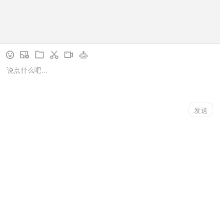
下一页
1
/
149
// language用于控制访客端展示的语言类型，
language=ZHCN为中文，language=EN为英文，您可按需设
立即咨询
电话沟通
更多资讯
置一种语言类型