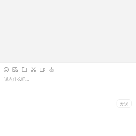
近日，速耐与上海友升铝业有限公司
成功达成合作…
【详情】
下一页
1
/
22
// language用于控制访客端展示的语言类型，
language=ZHCN为中文，language=EN为英文，您可按需设
立即咨询
电话沟通
更多资讯
置一种语言类型