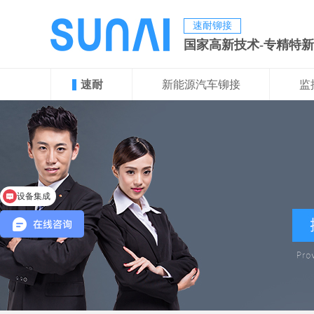
速耐铆接
国家高新技术-专精特
速耐
新能源汽车铆接
监
设备集成
项目定制