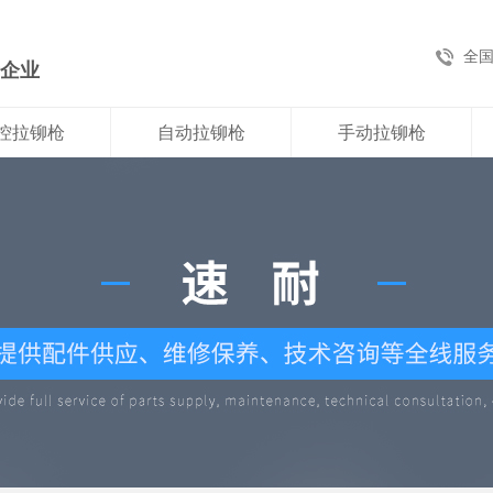
全
新企业
控拉铆枪
自动拉铆枪
手动拉铆枪