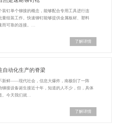
当然是速耐铆钉枪
个装钉单个铆接的概念，能够配合专用工具进行连
批量组装工作。快速铆钉能够提供金属板材、塑料
速而可靠的连接。…
了解详情
往自动化生产的脊梁
不新鲜——现代社会，信息大爆炸，南极刮了一阵
动铆接设备诞生接近十年，知道的人不少，但，具体
道。今天我们就…
了解详情