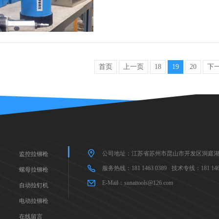
首页
上一页
18
19
20
下
公司地址：江苏省苏州市昆山市开发区洞庭湖
监控拉铆枪
服务热线：181 1463 0389
技术专线：181 1463
螺母拉铆枪
E-Mail：sunaitools@126.com
自动拉钉机
电动拉铆枪
在线留言