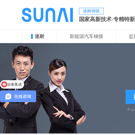
速耐铆接
国家高新技术-专精特
速耐
新能源汽车铆接
监
设备集成