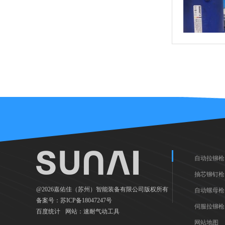
自动拉铆枪
抽芯铆钉枪
@2026嘉佑佳（苏州）智能装备有限公司版权所有
自动螺母枪
备案号：
苏ICP备18047247号
伺服拉铆枪
百度统计
网站：
速耐气动工具
网站地图