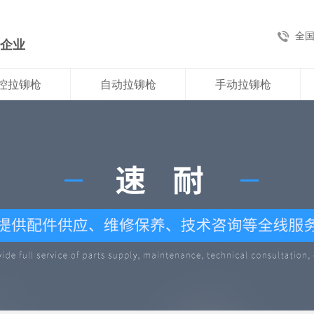
全
新企业
控拉铆枪
自动拉铆枪
手动拉铆枪