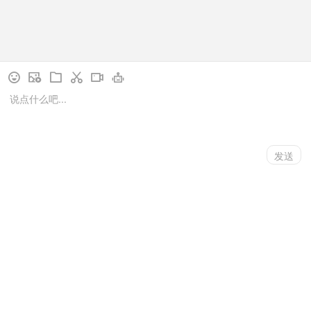
下一页
1
/
149
// language用于控制访客端展示的语言类型，
language=ZHCN为中文，language=EN为英文，您可按需设
立即咨询
电话沟通
更多资讯
置一种语言类型